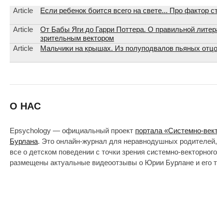
Article
Если ребенок боится всего на свете... Про фактор с
Article
От Бабы Яги до Гарри Поттера. О правильной литер
зрительным вектором
Article
Мальчики на крышах. Из полуподвалов пьяных отцо
О НАС
Epsychology — официальный проект
портала «Системно-век
Бурлана
. Это онлайн-журнал для неравнодушных родителей,
все о детском поведении с точки зрения системно-векторног
размещены актуальные видеоотзывы о Юрии Бурлане и его т