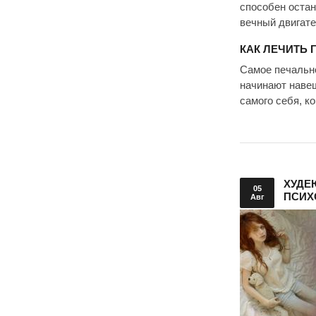
способен остан
вечный двигате
КАК ЛЕЧИТЬ 
Самое печально
начинают наве
самого себя, к
ХУДЕ
05
ПСИХ
Авг