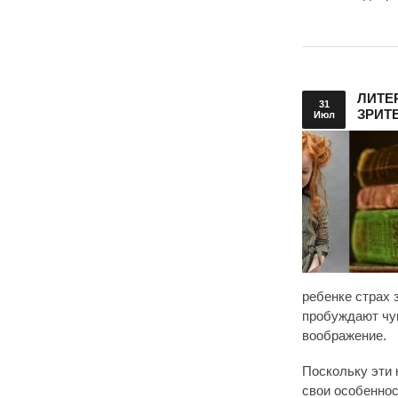
ЛИТЕ
31
ЗРИТ
Июл
ребенке страх 
пробуждают чув
воображение.
Поскольку эти 
свои особеннос