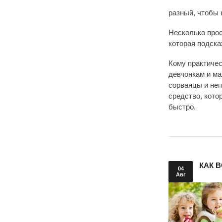
разный, чтобы 
Несколько прос
которая подска
Кому практичес
девчонкам и м
сорванцы и неп
средство, кото
быстро.
КАК 
04
Авг