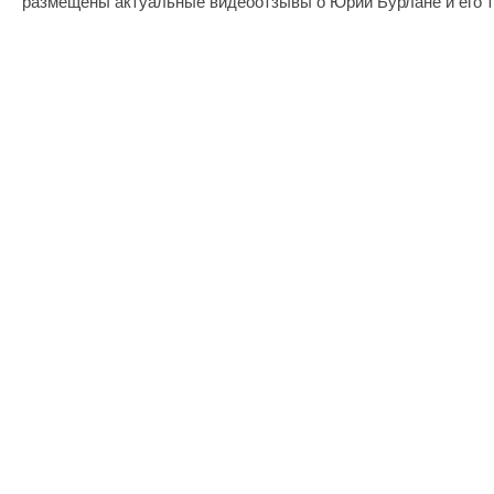
размещены актуальные видеоотзывы о Юрии Бурлане и его т