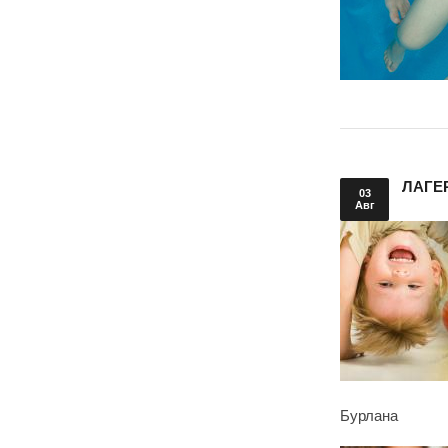
ЛАГЕ
03
Авг
Бурлана