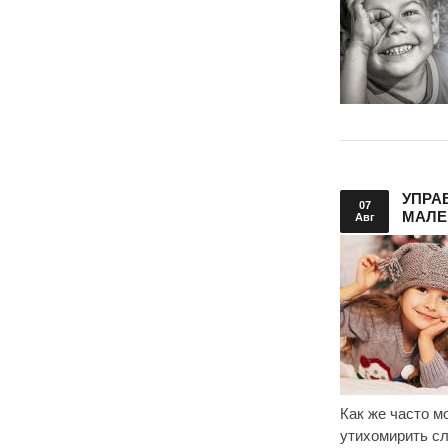
УПРА
07
МАЛЕ
Авг
Как же часто 
утихомирить сл