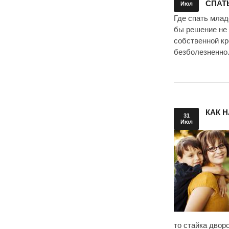
СПАТ
Июл
Где спать млад
бы решение не 
собственной кр
безболезненно
КАК 
31
Июл
то стайка двор