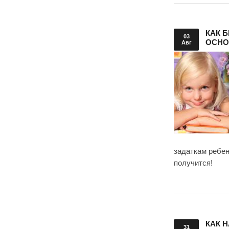
КАК 
03
ОСНО
Авг
задаткам ребен
получится!
КАК 
31