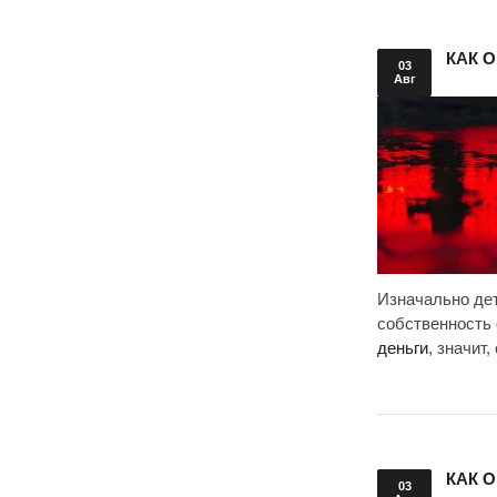
КАК 
03
Авг
Изначально дет
собственность 
деньги
, значит
КАК 
03