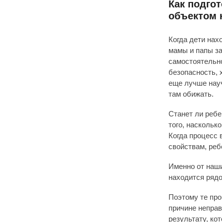
Как подгот
объектом 
Когда дети нах
мамы и папы за
самостоятельно
безопасность, 
еще лучше науч
там обижать.
Станет ли ребе
того, наскольк
Когда процесс
свойствам, реб
Именно от наши
находится рядо
Поэтому те про
причине неправ
результату, ко