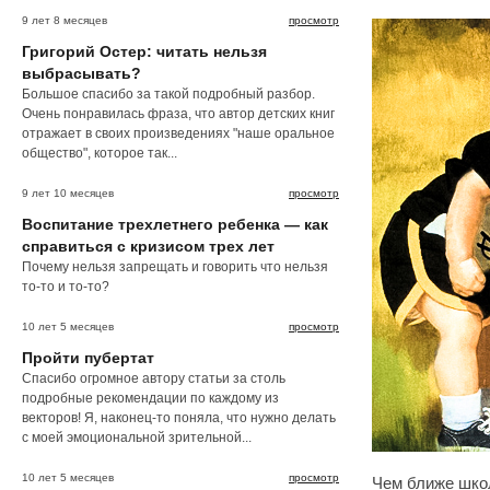
9 лет 8 месяцев
просмотр
Григорий Остер: читать нельзя
выбрасывать?
Большое спасибо за такой подробный разбор.
Очень понравилась фраза, что автор детских книг
отражает в своих произведениях "наше оральное
общество", которое так...
9 лет 10 месяцев
просмотр
Воспитание трехлетнего ребенка — как
справиться с кризисом трех лет
Почему нельзя запрещать и говорить что нельзя
то-то и то-то?
10 лет 5 месяцев
просмотр
Пройти пубертат
Спасибо огромное автору статьи за столь
подробные рекомендации по каждому из
векторов! Я, наконец-то поняла, что нужно делать
с моей эмоциональной зрительной...
10 лет 5 месяцев
просмотр
Чем ближе шко