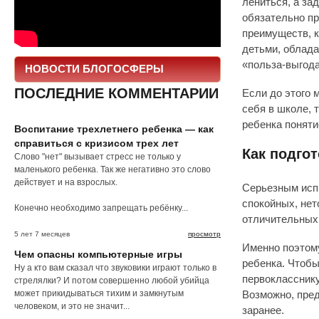
лениться, а за
обязательно пр
преимуществ, к
детьми, облада
«польза-выгода
НОВОСТИ БЛОГОСФЕРЫ
ПОСЛЕДНИЕ КОММЕНТАРИИ
Если до этого 
себя в школе, 
ребенка поняти
Воспитание трехлетнего ребенка — как
справиться с кризисом трех лет
Как подго
Слово "нет" вызывает стресс не только у
маленького ребенка. Так же негативно это слово
действует и на взрослых.
Серьезным испы
спокойных, не
Конечно необходимо запрещать ребёнку...
отличительных 
5 лет 7 месяцев
просмотр
Именно поэтому
Чем опасны компьютерные игры
ребенка. Чтобы
Ну а кто вам сказал что звуковики играют только в
первокласснику
стрелялки? И потом совершенно любой убийца
может прикидываться тихим и замкнутым
Возможно, пред
человеком, и это не значит...
заранее.