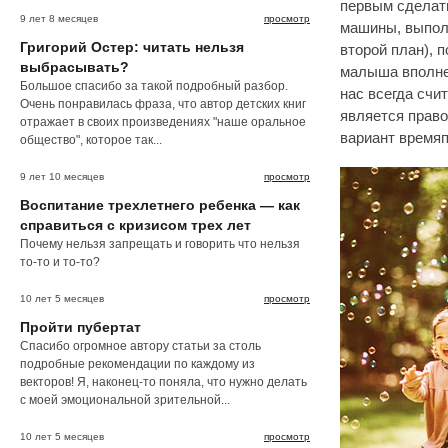
первым сделать
9 лет 8 месяцев
просмотр
машины, выпол
Григорий Остер: читать нельзя
второй план), 
выбрасывать?
малыша вполне
Большое спасибо за такой подробный разбор.
нас всегда счи
Очень понравилась фраза, что автор детских книг
является право
отражает в своих произведениях "наше оральное
вариант время
общество", которое так...
9 лет 10 месяцев
просмотр
Воспитание трехлетнего ребенка — как
справиться с кризисом трех лет
Почему нельзя запрещать и говорить что нельзя
то-то и то-то?
10 лет 5 месяцев
просмотр
Пройти пубертат
Спасибо огромное автору статьи за столь
подробные рекомендации по каждому из
векторов! Я, наконец-то поняла, что нужно делать
с моей эмоциональной зрительной...
10 лет 5 месяцев
просмотр