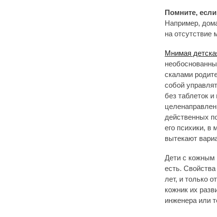
Помните, если 
Например, дома
на отсутствие 
Мнимая детска
необоснованных
скалами родите
собой управлят
без таблеток и
целенаправленн
действенных по
его психики, в
вытекают вариа
Дети с кожным 
есть. Свойства
лет, и только 
кожник их разв
инженера или т