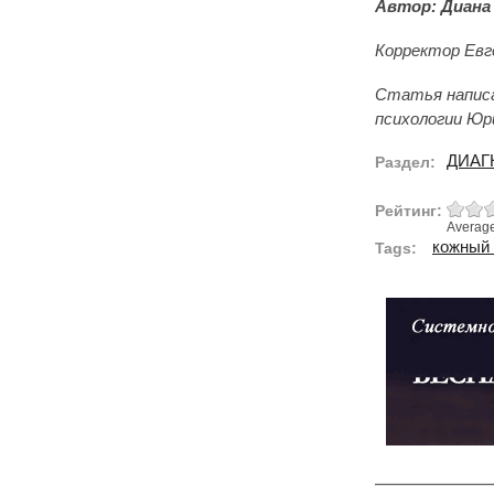
Автор: Диана 
Корректор Евг
Статья написа
психологии Юр
ДИАГ
Раздел:
Рейтинг:
Averag
кожный 
Tags: