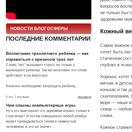
вопросов воспи
не только быс
здоровыми нер
НОВОСТИ БЛОГОСФЕРЫ
Кожный ве
ПОСЛЕДНИЕ КОММЕНТАРИИ
Самое важное 
хочет быть пост
Воспитание трехлетнего ребенка — как
статичном сост
справиться с кризисом трех лет
глубоко в псих
Слово "нет" вызывает стресс не только у
маленького ребенка. Так же негативно это слово
действует и на взрослых.
Хорошо, хотят 
мячом, в детск
Конечно необходимо запрещать ребёнку...
коньках и так 
скалолазания, 
5 лет 7 месяцев
просмотр
море — наши из
Чем опасны компьютерные игры
сквер — любое 
Ну а кто вам сказал что звуковики играют только в
снова.
стрелялки? И потом совершенно любой убийца
может прикидываться тихим и замкнутым
человеком, и это не значит...
Кожное стремле