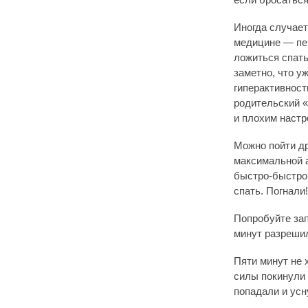
если бросаться
Иногда случает
медицине — пер
ложиться спать
заметно, что у
гиперактивност
родительский «
и плохим настр
Можно пойти д
максимальной а
быстро-быстро,
спать. Погнали
Попробуйте зап
минут разрешил
Пяти минут не 
силы покинули 
попадали и усн