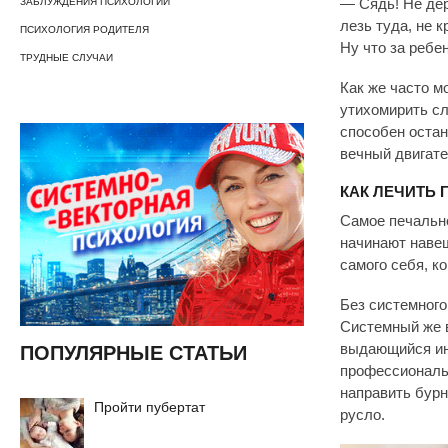
ЗАБЛУЖДЕНИЯ ПСИХОЛОГИИ
— Сядь! Не дер
лезь туда, не 
ПСИХОЛОГИЯ РОДИТЕЛЯ
Ну что за ребен
ТРУДНЫЕ СЛУЧАИ
Как же часто 
утихомирить сл
способен остан
вечный двигате
КАК ЛЕЧИТЬ 
Самое печально
начинают наве
самого себя, к
Без системного
Системный же в
выдающийся инж
ПОПУЛЯРНЫЕ СТАТЬИ
профессиональ
направить бурн
Пройти пубертат
русло.