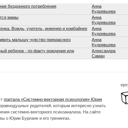
ние бездонного потребления
Анна
Кудрявцева
ятся мамы
Анна
Кудрявцева
енка. Вождь, учитель, инженер и комбайнер
Анна
Кудрявцева
ривить малышу чувство прекрасного
Анна
Кудрявцева
ный ребенок - по факту рождения или
Александра
Саман
eps
кт
портала «Системно-векторная психология» Юрия
неравнодушных родителей, которым интересно узнать
рения системно-векторного психоанализа. На сайте
ы о Юрии Бурлане и его тренингах.