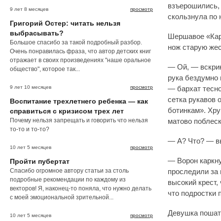
взъерошились, 
9 лет 8 месяцев
просмотр
скользнула по
Григорий Остер: читать нельзя
выбрасывать?
Шершавое «Кар
Большое спасибо за такой подробный разбор.
нож старую жес
Очень понравилась фраза, что автор детских книг
отражает в своих произведениях "наше оральное
— Ой, — вскрик
общество", которое так...
рука бездумно 
9 лет 10 месяцев
просмотр
— бархат тесно
сетка рукавов 
Воспитание трехлетнего ребенка — как
ботинкам». Хр
справиться с кризисом трех лет
Почему нельзя запрещать и говорить что нельзя
матово поблес
то-то и то-то?
— А? Что? — в
10 лет 5 месяцев
просмотр
— Ворон каркну
Пройти пубертат
Спасибо огромное автору статьи за столь
проследили за 
подробные рекомендации по каждому из
высокий крест, 
векторов! Я, наконец-то поняла, что нужно делать
что подростки 
с моей эмоциональной зрительной...
Девушка пошатн
10 лет 5 месяцев
просмотр