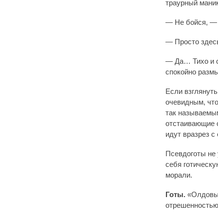
траурный маник
— Не бойся, — 
— Просто здес
— Да… Тихо и с
спокойно раз
Если взглянуть
очевидным, что
так называемы
отстаивающие с
идут вразрез 
Псевдоготы не 
себя готическ
морали.
Готы.
«Олдовые
отрешенностью 