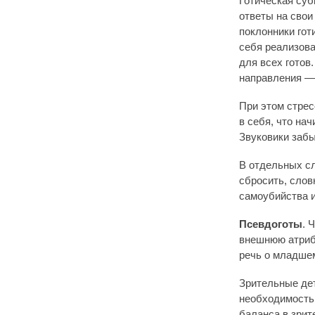
Готическая суб
ответы на свои
поклонники гот
себя реализов
для всех готов
направления —
При этом стрес
в себя, что на
Звуковики забы
В отдельных сл
сбросить, слов
самоубийства 
Псевдоготы
. 
внешнюю атриб
речь о младшем
Зрительные де
необходимостью
баланса в зрит