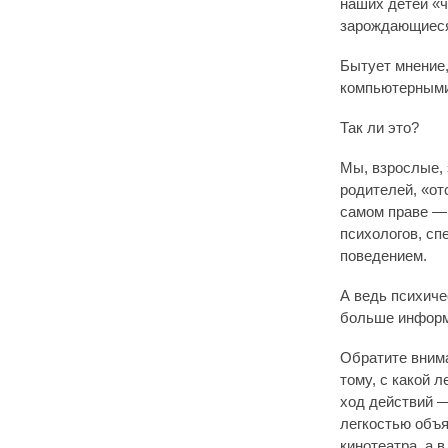
наших детей «ч
зарождающиеся
Бытует мнение,
компьютерными 
Так ли это?
Мы, взрослые, 
родителей, «от
самом праве — 
психологов, сп
поведением.
А ведь психиче
больше информ
Обратите вним
тому, с какой 
ход действий —
легкостью объя
кинотеатра, а 