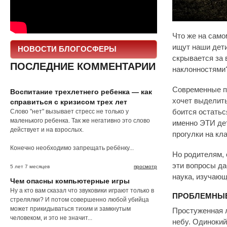
Что же на само
ищут наши дети
НОВОСТИ БЛОГОСФЕРЫ
скрывается за
ПОСЛЕДНИЕ КОММЕНТАРИИ
наклонностями
Современные пс
Воспитание трехлетнего ребенка — как
хочет выделить
справиться с кризисом трех лет
Слово "нет" вызывает стресс не только у
боится остатьс
маленького ребенка. Так же негативно это слово
именно ЭТИ дет
действует и на взрослых.
прогулки на кл
Конечно необходимо запрещать ребёнку...
Но родителям, 
эти вопросы да
5 лет 7 месяцев
просмотр
наука, изучаю
Чем опасны компьютерные игры
Ну а кто вам сказал что звуковики играют только в
ПРОБЛЕМНЫЕ
стрелялки? И потом совершенно любой убийца
может прикидываться тихим и замкнутым
Простуженная л
человеком, и это не значит...
небу. Одинокий