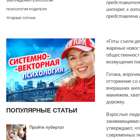
ЗАБЛУЖДЕНИЯ ПСИХОЛОГИИ
представителе
интерес к гот
ПСИХОЛОГИЯ РОДИТЕЛЯ
представлена 
ТРУДНЫЕ СЛУЧАИ
«Готы съели д
жареные новос
общественност
возмущения по
Готика, впроче
отторжение со 
вчерашних анге
макияжем, хват
дорожку.
ПОПУЛЯРНЫЕ СТАТЬИ
Взрослые люди,
занимающимися
Пройти пубертат
утверждают, чт
современных п