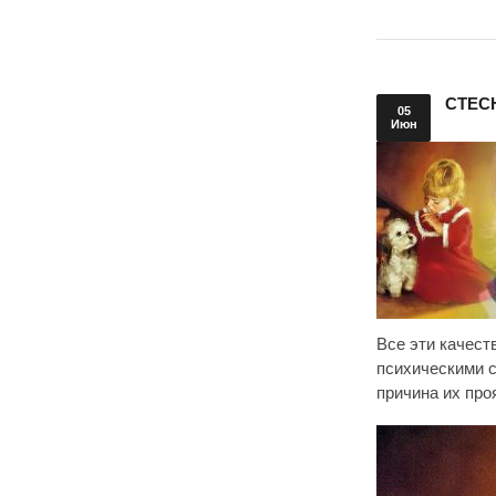
СТЕС
05
Июн
Все эти качес
психическими с
причина их про