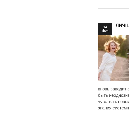
ЛИЧН
14
Июн
вновь заводит 
быть неоднозна
чувства к ново
знания системн