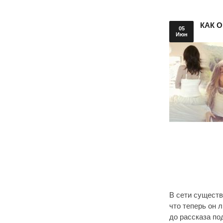
КАК 
05
Июн
В сети существ
что теперь он 
до рассказа по