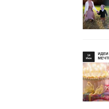
ИДЕИ
14
МЕЧТ
Июн