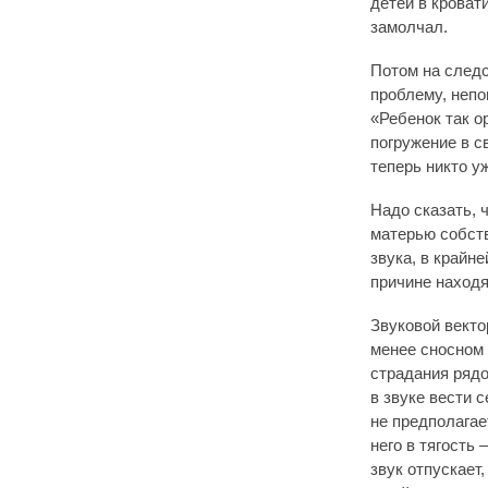
детей в кроват
замолчал.
Потом на следс
проблему, непо
«Ребенок так о
погружение в с
теперь никто у
Надо сказать, 
матерью собств
звука, в крайн
причине наход
Звуковой векто
менее сносном 
страдания ряд
в звуке вести 
не предполагае
него в тягость
звук отпускает