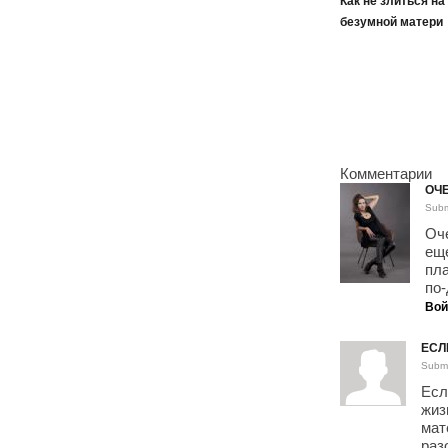
Как не злиться на
безумной матери
Комментарии
ОЧ
Subm
Оче
еще
пла
по-
Вой
ЕСЛ
Submi
Есл
жиз
мат
раз