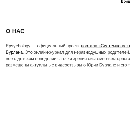
Войд
О НАС
Epsychology — официальный проект
портала «Системно-век
Бурлана
. Это онлайн-журнал для неравнодушных родителей,
все о детском поведении с точки зрения системно-векторног
размещены актуальные видеоотзывы о Юрии Бурлане и его т