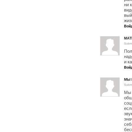
ни 
вид
вый
жиз
Вой
МАТ
Submi
Пол
над
и к
Вой
МЫ 
Submi
Мы 
общ
соц
есл
зву
зна
себ
бес