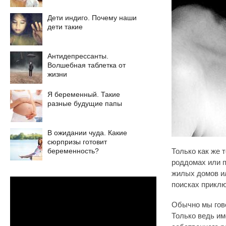
Дети индиго. Почему наши
дети такие
Антидепрессанты.
Волшебная таблетка от
жизни
Я беременный. Такие
разные будущие папы
В ожидании чуда. Какие
сюрпризы готовит
беременность?
Только как же 
роддомах или п
жилых домов ил
поисках приклю
Обычно мы гово
Только ведь им