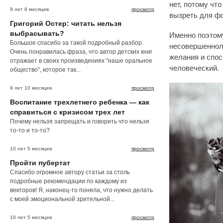
нет, потому чт
9 лет 8 месяцев
просмотр
вызреть для фо
Григорий Остер: читать нельзя
выбрасывать?
Именно поэтому
Большое спасибо за такой подробный разбор.
несовершенноле
Очень понравилась фраза, что автор детских книг
желания и спо
отражает в своих произведениях "наше оральное
человеческий.
общество", которое так...
9 лет 10 месяцев
просмотр
Воспитание трехлетнего ребенка — как
справиться с кризисом трех лет
Почему нельзя запрещать и говорить что нельзя
то-то и то-то?
10 лет 5 месяцев
просмотр
Пройти пубертат
Спасибо огромное автору статьи за столь
подробные рекомендации по каждому из
векторов! Я, наконец-то поняла, что нужно делать
с моей эмоциональной зрительной...
10 лет 5 месяцев
просмотр