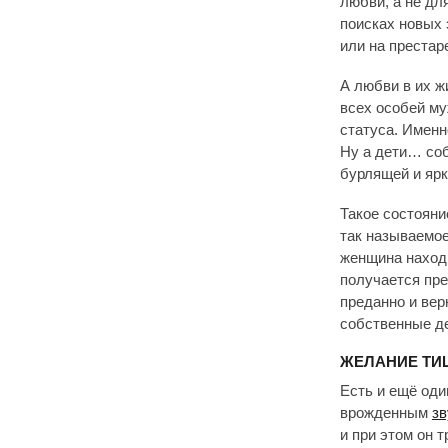
любви, а не дл
поисках новых 
или на преста
А любви в их ж
всех особей му
статуса. Именн
Ну а дети… соб
бурлящей и ярк
Такое состояни
так называемое
женщина находи
получается пре
преданно и вер
собственные де
ЖЕЛАНИЕ Т
Есть и ещё оди
врожденным
зв
и при этом он 