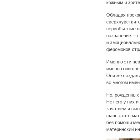
кожным и зрит
Обладая прекра
сверхчувствите
первобытные п
назначение – с
и эмоционально
феромонов стра
Именно эти не
именно они пре
Они же создали
во многом име
Но, рожденных 
Нет его у них 
зачатием и вын
шанс стать мат
без помощи мед
материнский ин