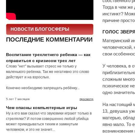
собственного ре
Тогда в чем же
инстинкт? Може
причине просто
НОВОСТИ БЛОГОСФЕРЫ
ГОЛОС ЗВЕР
ПОСЛЕДНИЕ КОММЕНТАРИИ
Материнский ин
человеческой, 
свои особенно
Воспитание трехлетнего ребенка — как
справиться с кризисом трех лет
У человека, в 
Слово "нет" вызывает стресс не только у
маленького ребенка. Так же негативно это слово
приблизительн
действует и на взрослых.
сложным многов
психическое не
Конечно необходимо запрещать ребёнку...
одно значитель
5 лет 7 месяцев
просмотр
На настоящий м
Чем опасны компьютерные игры
13, девушка уж
Ну а кто вам сказал что звуковики играют только в
матерью, обла
стрелялки? И потом совершенно любой убийца
может прикидываться тихим и замкнутым
явно мало. То 
человеком, и это не значит...
возникновения 